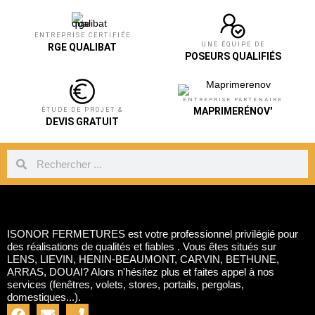
ENTREPRISE CERTIFIÉE
UNE ÉQUIPE DE
RGE QUALIBAT
POSEURS QUALIFIÉS
ENTREPRISE PARTENAIRE
MAPRIMERÉNOV'
ÉTUDE DE PROJET &
DEVIS GRATUIT
ISONOR FERMETURES est votre professionnel privilégié pour
des réalisations de qualités et fiables . Vous êtes situés sur
LENS, LIEVIN, HENIN-BEAUMONT, CARVIN, BETHUNE,
ARRAS, DOUAI? Alors n'hésitez plus et faites appel à nos
services (fenêtres, volets, stores, portails, pergolas,
domestiques...).