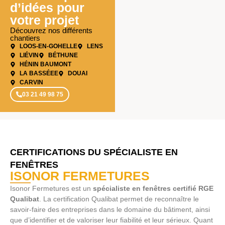
d’idées pour
votre projet
Découvrez nos différents
chantiers
LOOS-EN-GOHELLE
LENS
LIÉVIN
BÉTHUNE
HÉNIN BAUMONT
LA BASSÉEE
DOUAI
CARVIN
03 21 49 98 75
CERTIFICATIONS DU SPÉCIALISTE EN
FENÊTRES
ISONOR FERMETURES
Isonor Fermetures est un
spécialiste en fenêtres certifié RGE
Qualibat
. La certification Qualibat permet de reconnaître le
savoir-faire des entreprises dans le domaine du bâtiment, ainsi
que d’identifier et de valoriser leur fiabilité et leur sérieux. Quant