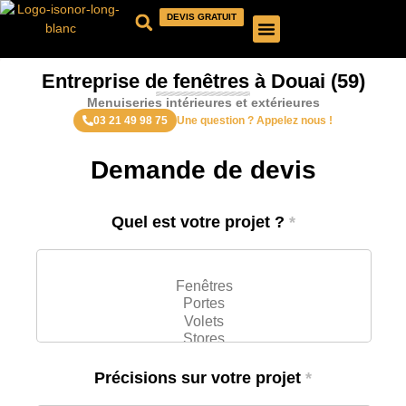
DEVIS GRATUIT
QUI SOMMES-NOUS ?
NOS PRODUITS
NOS RÉALISATIONS
Entreprise de fenêtres à Douai (59)
Menuiseries intérieures et extérieures
03 21 49 98 75
Une question ? Appelez nous !
Demande de devis
Quel est votre projet ?
*
Précisions sur votre projet
*