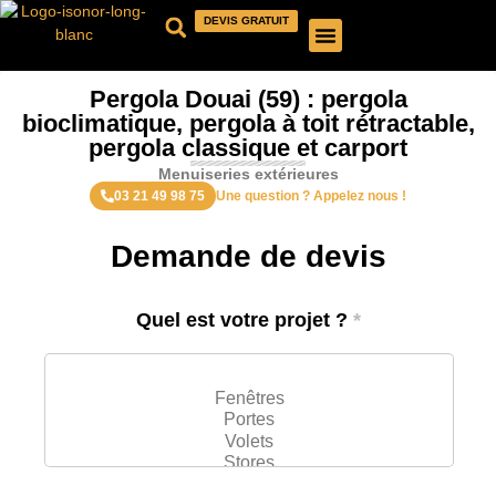
DEVIS GRATUIT
QUI SOMMES-NOUS ?
NOS PRODUITS
NOS RÉALISATIONS
Pergola Douai (59) : pergola
bioclimatique, pergola à toit rétractable,
pergola classique et carport
Menuiseries extérieures
03 21 49 98 75
Une question ? Appelez nous !
Demande de devis
Quel est votre projet ?
*