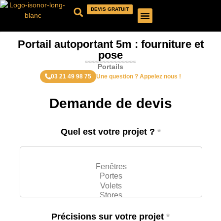
DEVIS GRATUIT
QUI SOMMES-NOUS ?
NOS PRODUITS
NOS RÉALISATIONS
Portail autoportant 5m : fourniture et
pose
Portails
03 21 49 98 75
Une question ? Appelez nous !
Demande de devis
Quel est votre projet ?
*
Précisions sur votre projet
*