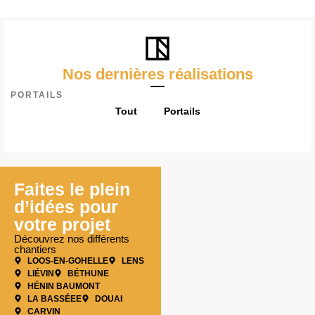
Nos dernières réalisations
PORTAILS
Tout
Portails
Faites le plein
d’idées pour
votre projet
Découvrez nos différents
chantiers
LOOS-EN-GOHELLE
LENS
LIÉVIN
BÉTHUNE
HÉNIN BAUMONT
LA BASSÉEE
DOUAI
CARVIN